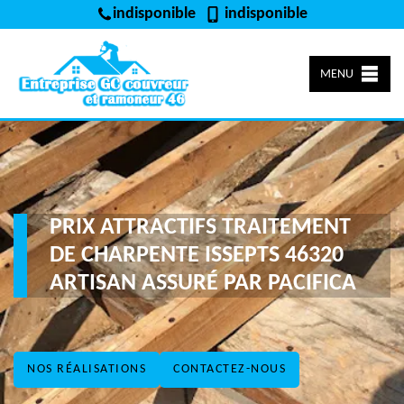
indisponible
indisponible
MENU
PRIX ATTRACTIFS TRAITEMENT
DE CHARPENTE ISSEPTS 46320
ARTISAN ASSURÉ PAR PACIFICA
NOS RÉALISATIONS
CONTACTEZ-NOUS