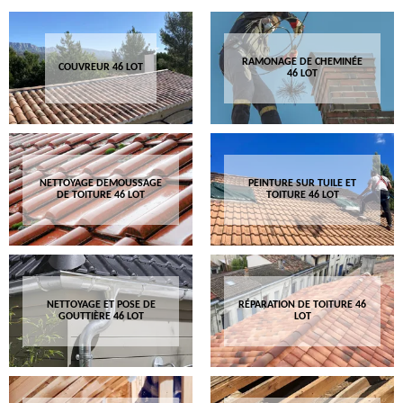
RAMONAGE DE CHEMINÉE
COUVREUR 46 LOT
46 LOT
NETTOYAGE DEMOUSSAGE
PEINTURE SUR TUILE ET
DE TOITURE 46 LOT
TOITURE 46 LOT
NETTOYAGE ET POSE DE
RÉPARATION DE TOITURE 46
GOUTTIÈRE 46 LOT
LOT