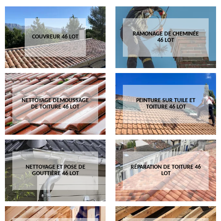
RAMONAGE DE CHEMINÉE
COUVREUR 46 LOT
46 LOT
NETTOYAGE DEMOUSSAGE
PEINTURE SUR TUILE ET
DE TOITURE 46 LOT
TOITURE 46 LOT
NETTOYAGE ET POSE DE
RÉPARATION DE TOITURE 46
GOUTTIÈRE 46 LOT
LOT