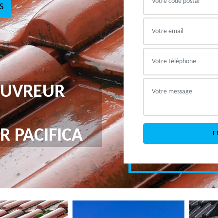
S
COUVREUR
R PACIFICA