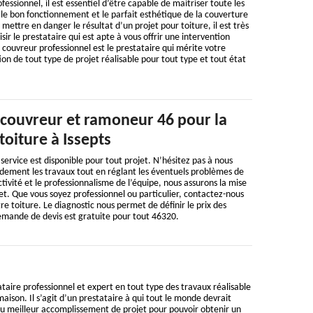
essionnel, il est essentiel d’être capable de maitriser toute les
 le bon fonctionnement et le parfait esthétique de la couverture
mettre en danger le résultat d’un projet pour toiture, il est très
r le prestataire qui est apte à vous offrir une intervention
n couvreur professionnel est le prestataire qui mérite votre
ion de tout type de projet réalisable pour tout type et tout état
 couvreur et ramoneur 46 pour la
toiture à Issepts
service est disponible pour tout projet. N’hésitez pas à nous
idement les travaux tout en réglant les éventuels problèmes de
ctivité et le professionnalisme de l’équipe, nous assurons la mise
t. Que vous soyez professionnel ou particulier, contactez-nous
tre toiture. Le diagnostic nous permet de définir le prix des
emande de devis est gratuite pour tout 46320.
taire professionnel et expert en tout type des travaux réalisable
aison. Il s’agit d’un prestataire à qui tout le monde devrait
du meilleur accomplissement de projet pour pouvoir obtenir un