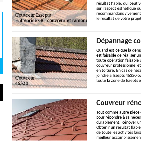
résultat fiable, qui peut 
sur l’aspect esthétique o
recommandons vivement de
le résultat de votre proje
Dépannage co
Quand est-ce que la dema
est faisable de réaliser
toute opération faisable 
couvreur professionnel et 
en toiture. En cas de néc
joindre à Issepts 46320 
toute la zone de Issepts 
Couvreur réno
Tout comme autre pièce de
pour répondre à sa nécess
durablement. Rénover une 
Obtenir un résultat fiabl
de toute les activités fai
meilleur accomplissement 