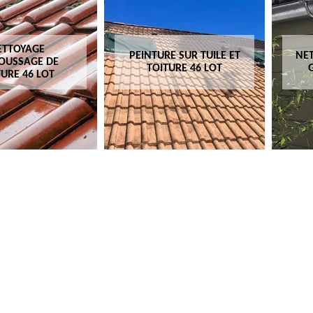
ETTOYAGE
PEINTURE SUR TUILE ET
NET
OUSSAGE DE
TOITURE 46 LOT
TURE 46 LOT