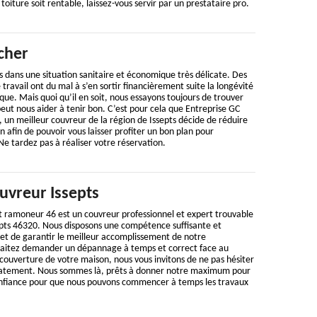
oiture soit rentable, laissez-vous servir par un prestataire pro.
cher
 dans une situation sanitaire et économique très délicate. Des
travail ont du mal à s’en sortir financièrement suite la longévité
ue. Mais quoi qu’il en soit, nous essayons toujours de trouver
peut nous aider à tenir bon. C’est pour cela que Entreprise GC
un meilleur couvreur de la région de Issepts décide de réduire
n afin de pouvoir vous laisser profiter un bon plan pour
 Ne tardez pas à réaliser votre réservation.
vreur Issepts
t ramoneur 46 est un couvreur professionnel et expert trouvable
septs 46320. Nous disposons une compétence suffisante et
et de garantir le meilleur accomplissement de notre
uhaitez demander un dépannage à temps et correct face au
ouverture de votre maison, nous vous invitons de ne pas hésiter
atement. Nous sommes là, prêts à donner notre maximum pour
confiance pour que nous pouvons commencer à temps les travaux