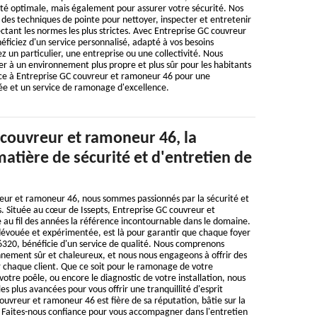
ité optimale, mais également pour assurer votre sécurité. Nos
nt des techniques de pointe pour nettoyer, inspecter et entretenir
ectant les normes les plus strictes. Avec Entreprise GC couvreur
ficiez d'un service personnalisé, adapté à vos besoins
z un particulier, une entreprise ou une collectivité. Nous
r à un environnement plus propre et plus sûr pour les habitants
ance à Entreprise GC couvreur et ramoneur 46 pour une
urée et un service de ramonage d'excellence.
 couvreur et ramoneur 46, la
atière de sécurité et d'entretien de
eur et ramoneur 46, nous sommes passionnés par la sécurité et
. Située au cœur de Issepts, Entreprise GC couvreur et
au fil des années la référence incontournable dans le domaine.
dévouée et expérimentée, est là pour garantir que chaque foyer
46320, bénéficie d'un service de qualité. Nous comprenons
nnement sûr et chaleureux, et nous nous engageons à offrir des
 chaque client. Que ce soit pour le ramonage de votre
votre poêle, ou encore le diagnostic de votre installation, nous
les plus avancées pour vous offrir une tranquillité d'esprit
ouvreur et ramoneur 46 est fière de sa réputation, bâtie sur la
. Faites-nous confiance pour vous accompagner dans l'entretien