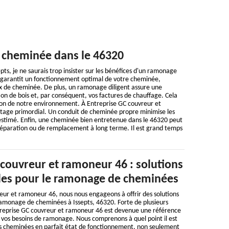
e cheminée dans le 46320
s, je ne saurais trop insister sur les bénéfices d'un ramonage
t garantit un fonctionnement optimal de votre cheminée,
ux de cheminée. De plus, un ramonage diligent assure une
on de bois et, par conséquent, vos factures de chauffage. Cela
ion de notre environnement. À Entreprise GC couvreur et
tage primordial. Un conduit de cheminée propre minimise les
estimé. Enfin, une cheminée bien entretenue dans le 46320 peut
e réparation ou de remplacement à long terme. Il est grand temps
 couvreur et ramoneur 46 : solutions
les pour le ramonage de cheminées
eur et ramoneur 46, nous nous engageons à offrir des solutions
ramonage de cheminées à Issepts, 46320. Forte de plusieurs
reprise GC couvreur et ramoneur 46 est devenue une référence
 vos besoins de ramonage. Nous comprenons à quel point il est
os cheminées en parfait état de fonctionnement, non seulement