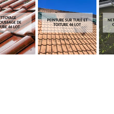
ETTOYAGE
PEINTURE SUR TUILE ET
NET
OUSSAGE DE
TOITURE 46 LOT
TURE 46 LOT