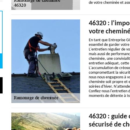
de votre cheminée et assu
46320 : l'impo
votre chemin
En tant que Entreprise GC
essentiel de garder votr
L'entretien régulier de v
mais aussi de performance
cheminée, une convivialit
entretien adéquat, cette
L'accumulation de créosot
compromettant la sécurit
nous nous engageons à vous
cheminée soit propre et 
soirées d'hiver. N'attend
Confiez-nous l'entretien 
moments de détente à Is
46320 : guide 
sécurisé de c