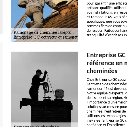
pour garantir une efficac
artisans qualifiés utilise
vos installations, en resp
et ramoneur 46, vous béné
spécifiques, que vous soye
sommes fiers de contribue
de Issepts. Faites confi
tranquillité d'esprit ass
Entreprise GC
référence en m
cheminées
Chez Entreprise GC couvr
l'entretien des cheminées
ramoneur 46 est devenue 
Notre équipe d'experts, 
de Issepts et sa région, 
l'importance d'un enviro
solutions sur mesure pour
cheminée, l'entretien de 
utilisons les technologies 
inégalée. Entreprise GC c
confiance et l'excellence