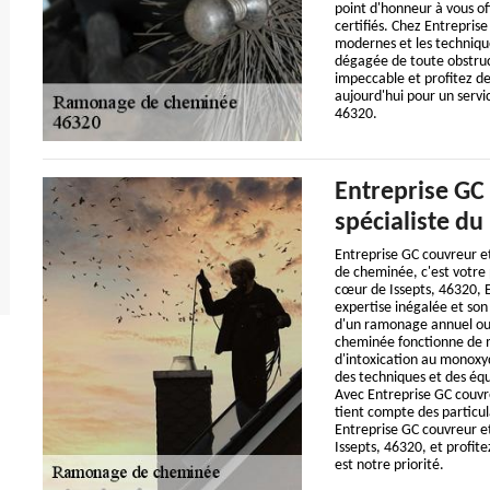
point d'honneur à vous off
certifiés. Chez Entreprise
modernes et les techniqu
dégagée de toute obstruc
impeccable et profitez d
aujourd'hui pour un servi
46320.
Entreprise GC 
spécialiste d
Entreprise GC couvreur e
de cheminée, c'est votre 
cœur de Issepts, 46320, 
expertise inégalée et son 
d'un ramonage annuel ou 
cheminée fonctionne de ma
d'intoxication au monoxyd
des techniques et des équ
Avec Entreprise GC couvre
tient compte des particula
Entreprise GC couvreur 
Issepts, 46320, et profite
est notre priorité.