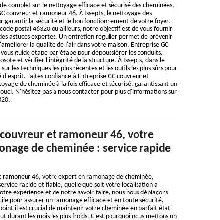
de complet sur le nettoyage efficace et sécurisé des cheminées,
GC couvreur et ramoneur 46. À Issepts, le nettoyage des
r garantir la sécurité et le bon fonctionnement de votre foyer.
code postal 46320 ou ailleurs, notre objectif est de vous fournir
 des astuces expertes. Un entretien régulier permet de prévenir
d'améliorer la qualité de l'air dans votre maison. Entreprise GC
vous guide étape par étape pour dépoussiérer les conduits,
sote et vérifier l'intégrité de la structure. À Issepts, dans le
ur les techniques les plus récentes et les outils les plus sûrs pour
té d'esprit. Faites confiance à Entreprise GC couvreur et
yage de cheminée à la fois efficace et sécurisé, garantissant un
souci. N'hésitez pas à nous contacter pour plus d'informations sur
320.
 couvreur et ramoneur 46, votre
onage de cheminée : service rapide
et ramoneur 46, votre expert en ramonage de cheminée,
ervice rapide et fiable, quelle que soit votre localisation à
notre expérience et de notre savoir-faire, nous nous déplaçons
ile pour assurer un ramonage efficace et en toute sécurité.
int il est crucial de maintenir votre cheminée en parfait état
t durant les mois les plus froids. C'est pourquoi nous mettons un