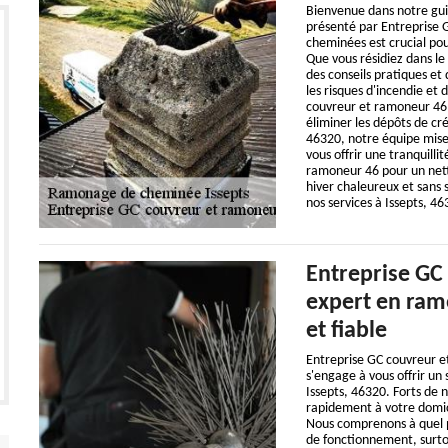
Bienvenue dans notre gui
présenté par Entreprise 
cheminées est crucial pou
Que vous résidiez dans le 
des conseils pratiques et
les risques d'incendie et 
couvreur et ramoneur 46 
éliminer les dépôts de créo
46320, notre équipe mise s
vous offrir une tranquilli
ramoneur 46 pour un netto
hiver chaleureux et sans 
nos services à Issepts, 46
Entreprise GC
expert en ram
et fiable
Entreprise GC couvreur 
s'engage à vous offrir un s
Issepts, 46320. Forts de 
rapidement à votre domic
Nous comprenons à quel po
de fonctionnement, surtou