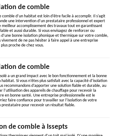
lation de comble
de comble d’un habitat est loin d’être facile à accomplir. Il s’agit
nde une intervention d’un prestataire professionnel et expert
le meilleur accomplissement des travaux tout en garantissant
fiable et aussi durable. Si vous envisagez de renforcer ou
tion d’une bonne isolation phonique et thermique sur votre comble,
ivement de ne pas hésiter à faire appel à une entreprise
e plus proche de chez vous.
lation de comble
isolé a un grand impact avec le bon fonctionnement et la bonne
 habitat. Si vous n’êtes plus satisfait avec la capacité d’isolation
us recommandons d’apporter une solution fiable et durable, au
par l’utilisation des appareils de chauffage pour recevoir la
e en bonne santé. Une entreprise professionnelle est le
riez faire confiance pour travailler sur l’isolation de votre
 prestataire pour recevoir un résultat fiable.
ion de comble à Issepts
tions thermiques viennent d’un toit mal isolé. D’une manière