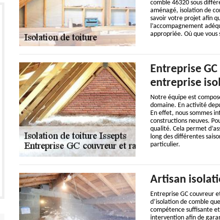
comble 46320 sous différe
aménagé, isolation de com
savoir votre projet afin q
l’accompagnement adéquat
appropriée. Où que vous 
Entreprise GC
entreprise iso
Notre équipe est composée
domaine. En activité depui
En effet, nous sommes int
constructions neuves. Pour
qualité. Cela permet d’ass
long des différentes sais
particulier.
Artisan isolat
Entreprise GC couvreur et
d’isolation de comble qu
compétence suffisante et
intervention afin de gara