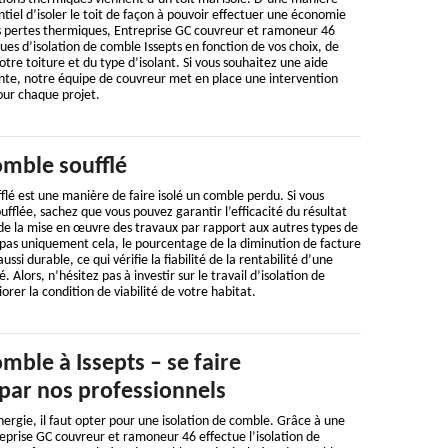
entiel d’isoler le toit de façon à pouvoir effectuer une économie
es pertes thermiques, Entreprise GC couvreur et ramoneur 46
ues d’isolation de comble Issepts en fonction de vos choix, de
votre toiture et du type d’isolant. Si vous souhaitez une aide
e, notre équipe de couvreur met en place une intervention
our chaque projet.
omble soufflé
fflé est une manière de faire isolé un comble perdu. Si vous
oufflée, sachez que vous pouvez garantir l’efficacité du résultat
de la mise en œuvre des travaux par rapport aux autres types de
 pas uniquement cela, le pourcentage de la diminution de facture
ssi durable, ce qui vérifie la fiabilité de la rentabilité d’une
. Alors, n’hésitez pas à investir sur le travail d’isolation de
rer la condition de viabilité de votre habitat.
omble à Issepts – se faire
ar nos professionnels
nergie, il faut opter pour une isolation de comble. Grâce à une
prise GC couvreur et ramoneur 46 effectue l’isolation de