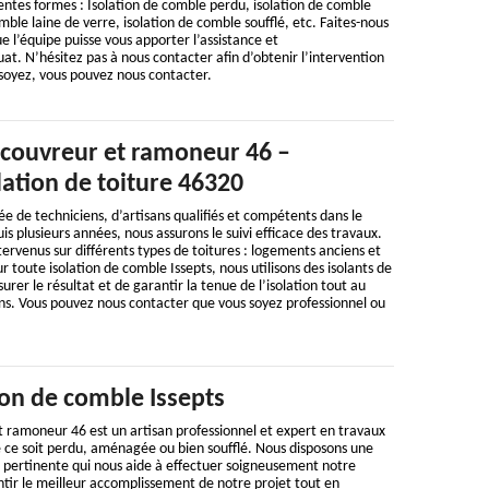
ntes formes : Isolation de comble perdu, isolation de comble
ble laine de verre, isolation de comble soufflé, etc. Faites-nous
ue l’équipe puisse vous apporter l’assistance et
. N’hésitez pas à nous contacter afin d’obtenir l’intervention
soyez, vous pouvez nous contacter.
 couvreur et ramoneur 46 –
lation de toiture 46320
 de techniciens, d’artisans qualifiés et compétents dans le
s plusieurs années, nous assurons le suivi efficace des travaux.
ervenus sur différents types de toitures : logements anciens et
 toute isolation de comble Issepts, nous utilisons des isolants de
urer le résultat et de garantir la tenue de l’isolation tout au
ons. Vous pouvez nous contacter que vous soyez professionnel ou
ion de comble Issepts
 ramoneur 46 est un artisan professionnel et expert en travaux
e ce soit perdu, aménagée ou bien soufflé. Nous disposons une
 pertinente qui nous aide à effectuer soigneusement notre
ntir le meilleur accomplissement de notre projet tout en