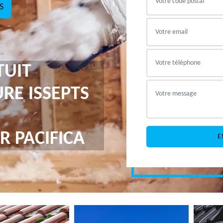
S
TUIT
URE ISSEPTS
R PACIFICA