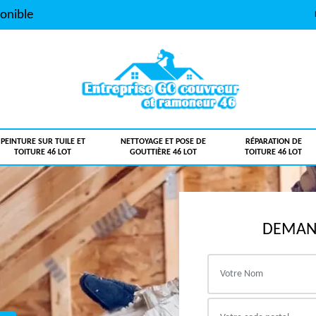
onible
PEINTURE SUR TUILE ET
NETTOYAGE ET POSE DE
RÉPARATION DE
TOITURE 46 LOT
GOUTTIÈRE 46 LOT
TOITURE 46 LOT
DEMAND