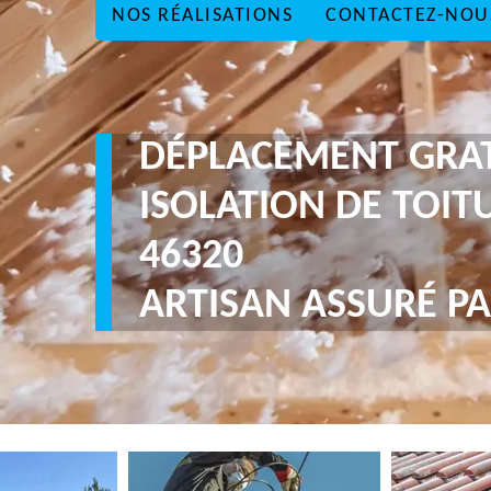
NOS RÉALISATIONS
CONTACTEZ-NOU
DÉPLACEMENT GRA
ISOLATION DE TOIT
46320
ARTISAN ASSURÉ PA