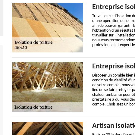
Entreprise iso
Travailler sur l’isolation 
d’une opération qui dema
afin de pouvoir garantir 
l’obtention d’un résultat 
travailler sur l’installa
nous vous recommandons v
professionnel et expert l
Entreprise iso
Disposer un comble bien 
condition de viabilité d’un
de votre comble, nous vo
lieu de se faire réfugier 
chaleur ambiante pour êtr
prestataire à qui vous dev
comble. Choisissez un bon
Artisan isolat
Environ 30 % des déperdi