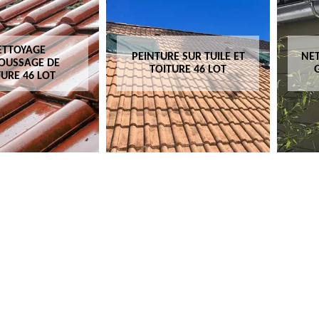
ETTOYAGE
PEINTURE SUR TUILE ET
NET
OUSSAGE DE
TOITURE 46 LOT
TURE 46 LOT