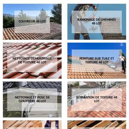
RAMONAGE DE CHEMINÉE
COUVREUR 46 LOT
46 LOT
NETTOYAGE DEMOUSSAGE
PEINTURE SUR TUILE ET
DE TOITURE 46 LOT
TOITURE 46 LOT
NETTOYAGE ET POSE DE
RÉPARATION DE TOITURE 46
GOUTTIÈRE 46 LOT
LOT