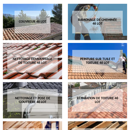
RAMONAGE DE CHEMINÉE
COUVREUR 46 LOT
46 LOT
NETTOYAGE DEMOUSSAGE
PEINTURE SUR TUILE ET
DE TOITURE 46 LOT
TOITURE 46 LOT
NETTOYAGE ET POSE DE
RÉPARATION DE TOITURE 46
GOUTTIÈRE 46 LOT
LOT