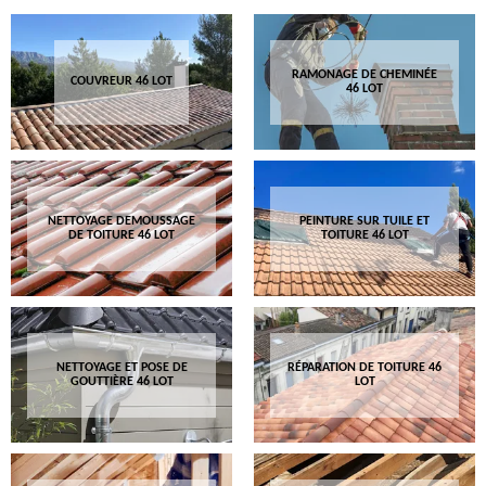
RAMONAGE DE CHEMINÉE
COUVREUR 46 LOT
46 LOT
NETTOYAGE DEMOUSSAGE
PEINTURE SUR TUILE ET
DE TOITURE 46 LOT
TOITURE 46 LOT
NETTOYAGE ET POSE DE
RÉPARATION DE TOITURE 46
GOUTTIÈRE 46 LOT
LOT