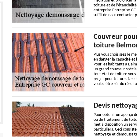
l’isolation et prolonger l
toiture et de l’étanchéit
entreprise Entreprise GC 
suffit de nous contacter 
Couvreur pour
toiture Belmon
Plus vous choisissez le me
en danger la capacité et 
Pour les habitants à Bel
un grand couvreur spécia
tout état de toiture vou
projet pour toiture. Ne c
voulez être sûr du résulta
Devis nettoya
Pour obtenir un aperçu du
ou de traitement de toit
met à disposition un servi
particuliers. Ceci consis
nettoyage et démoussage 