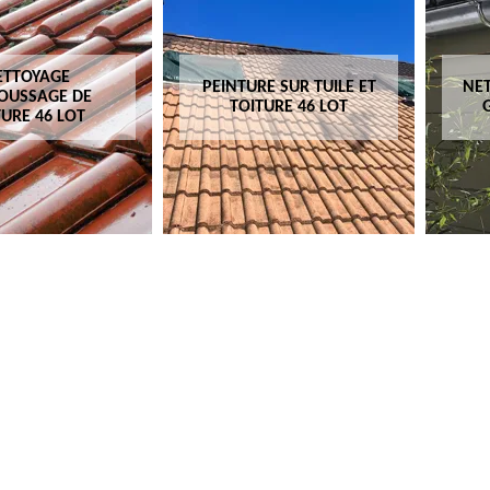
ETTOYAGE
PEINTURE SUR TUILE ET
NET
OUSSAGE DE
TOITURE 46 LOT
TURE 46 LOT