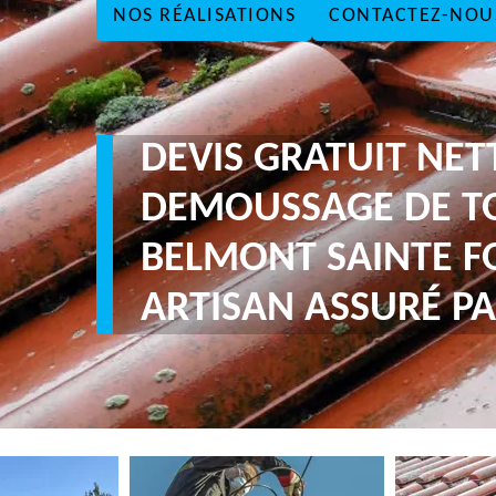
NOS RÉALISATIONS
CONTACTEZ-NOU
DEVIS GRATUIT NE
DEMOUSSAGE DE T
BELMONT SAINTE FO
ARTISAN ASSURÉ PA