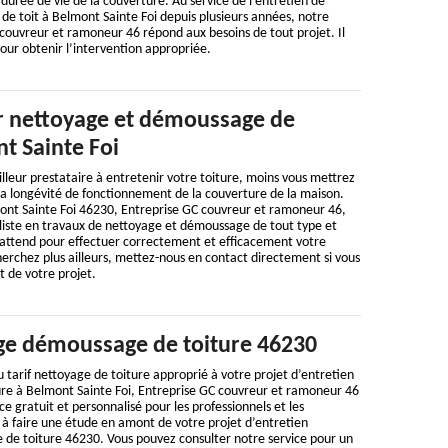
a durée de vie de la couverture. Au service de l’entretien de
é de toit à Belmont Sainte Foi depuis plusieurs années, notre
couvreur et ramoneur 46 répond aux besoins de tout projet. Il
pour obtenir l’intervention appropriée.
 nettoyage et démoussage de
t Sainte Foi
illeur prestataire à entretenir votre toiture, moins vous mettrez
la longévité de fonctionnement de la couverture de la maison.
mont Sainte Foi 46230, Entreprise GC couvreur et ramoneur 46,
liste en travaux de nettoyage et démoussage de tout type et
s attend pour effectuer correctement et efficacement votre
herchez plus ailleurs, mettez-nous en contact directement si vous
t de votre projet.
ge démoussage de toiture 46230
 tarif nettoyage de toiture approprié à votre projet d’entretien
ure à Belmont Sainte Foi, Entreprise GC couvreur et ramoneur 46
ce gratuit et personnalisé pour les professionnels et les
te à faire une étude en amont de votre projet d’entretien
de toiture 46230. Vous pouvez consulter notre service pour un