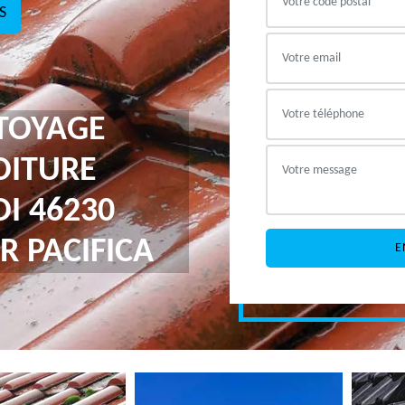
S
TTOYAGE
OITURE
I 46230
R PACIFICA