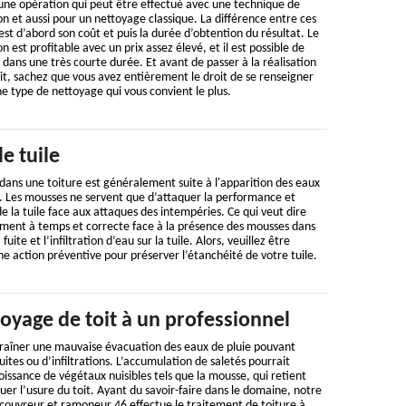
 une opération qui peut être effectué avec une technique de
n et aussi pour un nettoyage classique. La différence entre ces
st d’abord son coût et puis la durée d’obtention du résultat. Le
 est profitable avec un prix assez élevé, et il est possible de
 dans une très courte durée. Et avant de passer à la réalisation
it, sachez que vous avez entièrement le droit de se renseigner
ne type de nettoyage qui vous convient le plus.
 tuile
dans une toiture est généralement suite à l'apparition des eaux
re. Les mousses ne servent que d’attaquer la performance et
e la tuile face aux attaques des intempéries. Ce qui veut dire
ement à temps et correcte face à la présence des mousses dans
fuite et l’infiltration d’eau sur la tuile. Alors, veuillez être
une action préventive pour préserver l’étanchéité de votre tuile.
toyage de toit à un professionnel
traîner une mauvaise évacuation des eaux de pluie pouvant
uites ou d’infiltrations. L’accumulation de saletés pourrait
oissance de végétaux nuisibles tels que la mousse, qui retient
uer l’usure du toit. Ayant du savoir-faire dans le domaine, notre
 couvreur et ramoneur 46 effectue le traitement de toiture à