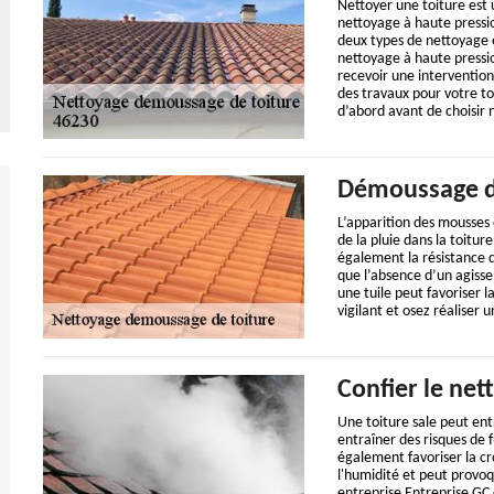
Nettoyer une toiture est
nettoyage à haute pressio
deux types de nettoyage e
nettoyage à haute pression
recevoir une intervention
des travaux pour votre to
d’abord avant de choisir 
Démoussage de
L’apparition des mousses 
de la pluie dans la toitu
également la résistance d
que l’absence d’un agiss
une tuile peut favoriser la 
vigilant et osez réaliser 
Confier le net
Une toiture sale peut en
entraîner des risques de f
également favoriser la cr
l'humidité et peut provoq
entreprise Entreprise GC