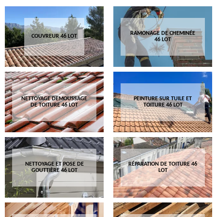
RAMONAGE DE CHEMINÉE
COUVREUR 46 LOT
46 LOT
NETTOYAGE DEMOUSSAGE
PEINTURE SUR TUILE ET
DE TOITURE 46 LOT
TOITURE 46 LOT
NETTOYAGE ET POSE DE
RÉPARATION DE TOITURE 46
GOUTTIÈRE 46 LOT
LOT