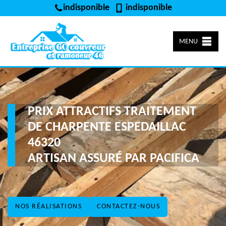
indisponible
indisponible
MENU
PRIX ATTRACTIFS TRAITEMENT
DE CHARPENTE ESPEDAILLAC
46320
ARTISAN ASSURÉ PAR PACIFICA
NOS RÉALISATIONS
CONTACTEZ-NOUS