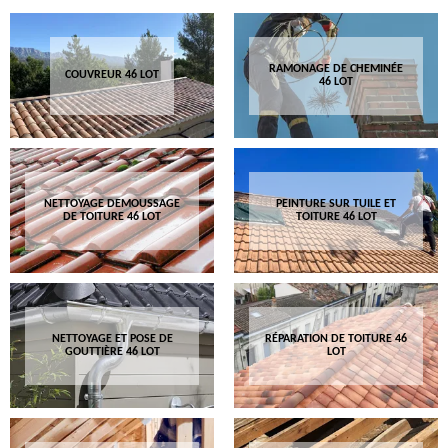
RAMONAGE DE CHEMINÉE
COUVREUR 46 LOT
46 LOT
NETTOYAGE DEMOUSSAGE
PEINTURE SUR TUILE ET
DE TOITURE 46 LOT
TOITURE 46 LOT
NETTOYAGE ET POSE DE
RÉPARATION DE TOITURE 46
GOUTTIÈRE 46 LOT
LOT