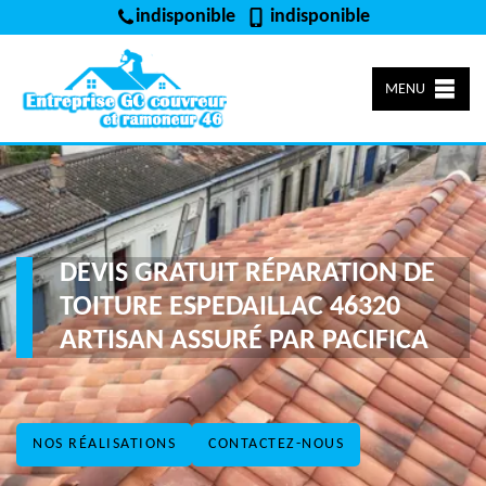
indisponible
indisponible
MENU
DEVIS GRATUIT RÉPARATION DE
TOITURE ESPEDAILLAC 46320
ARTISAN ASSURÉ PAR PACIFICA
NOS RÉALISATIONS
CONTACTEZ-NOUS