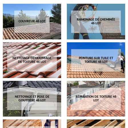
RAMONAGE DE CHEMINÉE
COUVREUR 46 LOT
46 LOT
NETTOYAGE DEMOUSSAGE
PEINTURE SUR TUILE ET
DE TOITURE 46 LOT
TOITURE 46 LOT
NETTOYAGE ET POSE DE
RÉPARATION DE TOITURE 46
GOUTTIÈRE 46 LOT
LOT