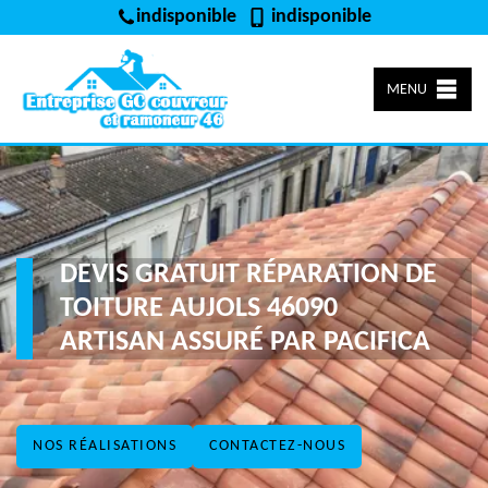
indisponible
indisponible
MENU
DEVIS GRATUIT RÉPARATION DE
TOITURE AUJOLS 46090
ARTISAN ASSURÉ PAR PACIFICA
NOS RÉALISATIONS
CONTACTEZ-NOUS