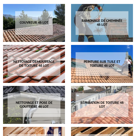
RAMONAGE DE CHEMINÉE
COUVREUR 46 LOT
46 LOT
NETTOYAGE DEMOUSSAGE
PEINTURE SUR TUILE ET
DE TOITURE 46 LOT
TOITURE 46 LOT
NETTOYAGE ET POSE DE
RÉPARATION DE TOITURE 46
GOUTTIÈRE 46 LOT
LOT