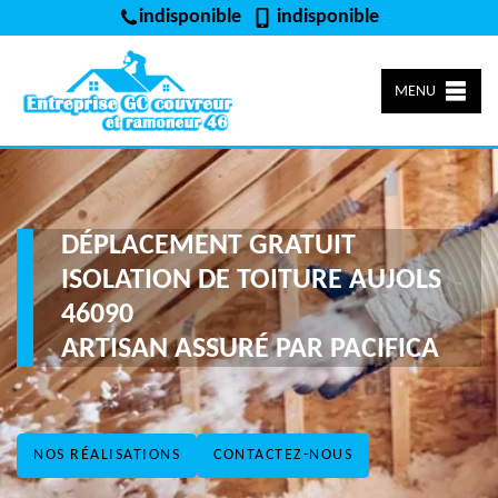
indisponible
indisponible
MENU
DÉPLACEMENT GRATUIT
ISOLATION DE TOITURE AUJOLS
46090
ARTISAN ASSURÉ PAR PACIFICA
NOS RÉALISATIONS
CONTACTEZ-NOUS