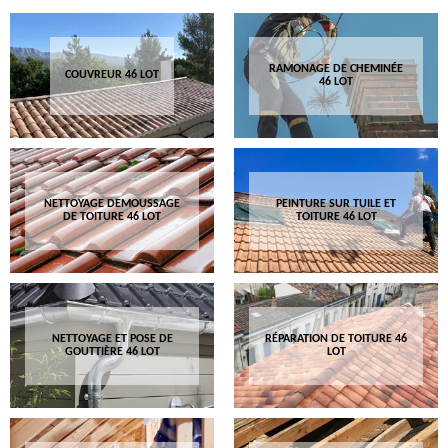
RAMONAGE DE CHEMINÉE
COUVREUR 46 LOT
46 LOT
NETTOYAGE DEMOUSSAGE
PEINTURE SUR TUILE ET
DE TOITURE 46 LOT
TOITURE 46 LOT
NETTOYAGE ET POSE DE
RÉPARATION DE TOITURE 46
GOUTTIÈRE 46 LOT
LOT