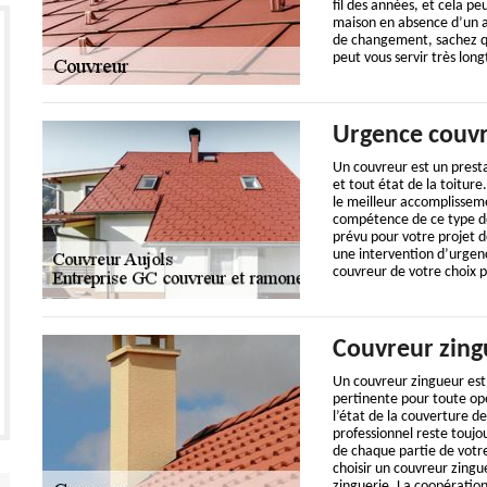
fil des années, et cela p
maison en absence d’un a
de changement, sachez qu
peut vous servir très lon
Urgence couv
Un couvreur est un presta
et tout état de la toitur
le meilleur accomplissemen
compétence de ce type de 
prévu pour votre projet d
une intervention d’urgenc
couvreur de votre choix p
Couvreur zing
Un couvreur zingueur est
pertinente pour toute opér
l’état de la couverture 
professionnel reste toujo
de chaque partie de votre
choisir un couvreur zingu
zinguerie. La coopératio