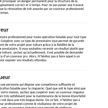
eut provoquer un danger permanent pour la structure de la
gissement correct et à temps. Pour ne pas passer aux travaux
e la rénovation de toit assurée par un couvreur professionnel
gtemps.
reur
taire professionnel pour toute opération faisable pour tout type
e. Coopérer avec ce type de prestataire vous permet de garantir
t de votre projet pour toiture grâce à la fiabilité de la
prestataire. Si vous souhaitez recevoir un résultat plutôt que
e toiture, sachez qu’actuellement, il est possible de demander
e d’un couvreur pro. Alors, N’hésitez pas à faire appel à un
our exposer vos résultats attendus.
ueur
 une personne qui dispose une compétence suffisante et
ation faisable pour la zinguerie. Quel que soit le type ainsi que
de votre maison, sachez que coopérer avec un couvreur zingueur
urs très satisfaisant pour la maintenance de la bonne étanchéité
 toit dans une très longue durée. De ce fait, n’hésitez pas à
eur professionnel comme le réalisateur de votre projet de
n avec un couvreur zingueur vous permet de renforcer