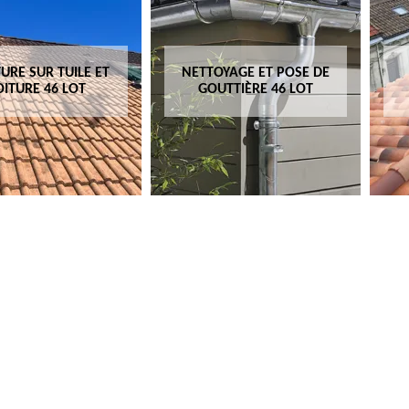
TOYAGE ET POSE DE
RÉPARATION DE
GOUTTIÈRE 46 LOT
TOITURE 46 LOT