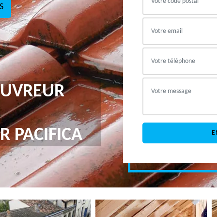
S
COUVREUR
R PACIFICA