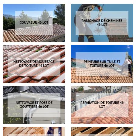
RAMONAGE DE CHEMINÉE
COUVREUR 46 LOT
46 LOT
NETTOYAGE DEMOUSSAGE
PEINTURE SUR TUILE ET
DE TOITURE 46 LOT
TOITURE 46 LOT
NETTOYAGE ET POSE DE
RÉPARATION DE TOITURE 46
GOUTTIÈRE 46 LOT
LOT