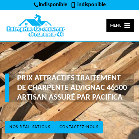
indisponible
indisponible
MENU
PRIX ATTRACTIFS TRAITEMENT
DE CHARPENTE ALVIGNAC 46500
ARTISAN ASSURÉ PAR PACIFICA
NOS RÉALISATIONS
CONTACTEZ-NOUS