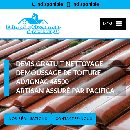
indisponible
indisponible
MENU
DEVIS GRATUIT NETTOYAGE
DEMOUSSAGE DE TOITURE
ALVIGNAC 46500
ARTISAN ASSURÉ PAR PACIFICA
NOS RÉALISATIONS
CONTACTEZ-NOUS