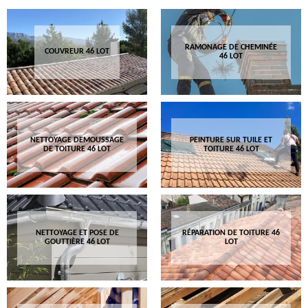
RAMONAGE DE CHEMINÉE
COUVREUR 46 LOT
46 LOT
NETTOYAGE DEMOUSSAGE
PEINTURE SUR TUILE ET
DE TOITURE 46 LOT
TOITURE 46 LOT
NETTOYAGE ET POSE DE
RÉPARATION DE TOITURE 46
GOUTTIÈRE 46 LOT
LOT