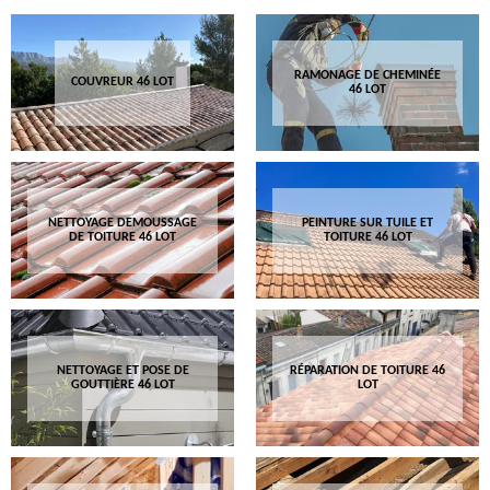
RAMONAGE DE CHEMINÉE
COUVREUR 46 LOT
46 LOT
NETTOYAGE DEMOUSSAGE
PEINTURE SUR TUILE ET
DE TOITURE 46 LOT
TOITURE 46 LOT
NETTOYAGE ET POSE DE
RÉPARATION DE TOITURE 46
GOUTTIÈRE 46 LOT
LOT