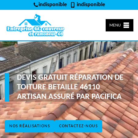
indisponible
indisponible
MENU
DEVIS GRATUIT RÉPARATION DE
TOITURE BETAILLE 46110
ARTISAN ASSURÉ PAR PACIFICA
NOS RÉALISATIONS
CONTACTEZ-NOUS