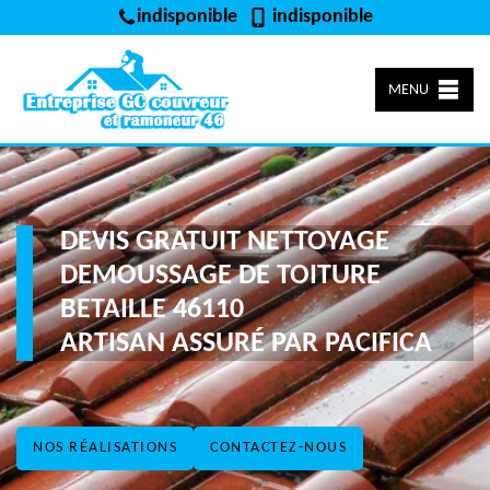
indisponible
indisponible
MENU
DEVIS GRATUIT NETTOYAGE
DEMOUSSAGE DE TOITURE
BETAILLE 46110
ARTISAN ASSURÉ PAR PACIFICA
NOS RÉALISATIONS
CONTACTEZ-NOUS