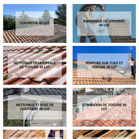
RAMONAGE DE CHEMINÉE
COUVREUR 46 LOT
46 LOT
NETTOYAGE DEMOUSSAGE
PEINTURE SUR TUILE ET
DE TOITURE 46 LOT
TOITURE 46 LOT
NETTOYAGE ET POSE DE
RÉPARATION DE TOITURE 46
GOUTTIÈRE 46 LOT
LOT