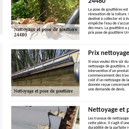
24480
La pose de gouttières est
rénovation de la toiture. 
destiné à collecter et à é
empêche l'eau de s’accumu
des murs. La gouttière a p
prix pose de gouttière Urv
Prix nettoyage
Si vous voulez être sûr d
nettoyage de gouttière,
intervention d’un prestat
commencement des travau
coût d’un nettoyage de la
donnée reçue concernant le
une demande de devis.
Nettoyage et 
Les travaux de nettoyage 
cette pièce. Il s’agit d’u
durabilité de la parfaite r