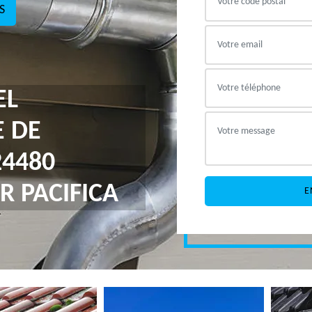
S
EL
E DE
24480
R PACIFICA