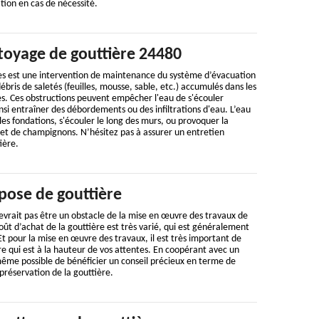
tion en cas de nécessité.
ttoyage de gouttière 24480
es est une intervention de maintenance du système d’évacuation
 débris de saletés (feuilles, mousse, sable, etc.) accumulés dans les
es. Ces obstructions peuvent empêcher l'eau de s'écouler
i entraîner des débordements ou des infiltrations d'eau. L’eau
les fondations, s'écouler le long des murs, ou provoquer la
 et de champignons. N’hésitez pas à assurer un entretien
ière.
pose de gouttière
evrait pas être un obstacle de la mise en œuvre des travaux de
oût d’achat de la gouttière est très varié, qui est généralement
Et pour la mise en œuvre des travaux, il est très important de
ire qui est à la hauteur de vos attentes. En coopérant avec un
t même possible de bénéficier un conseil précieux en terme de
préservation de la gouttière.