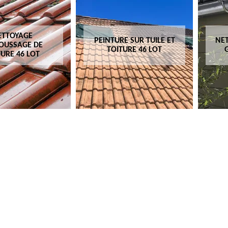
ETTOYAGE
PEINTURE SUR TUILE ET
NET
OUSSAGE DE
TOITURE 46 LOT
TURE 46 LOT