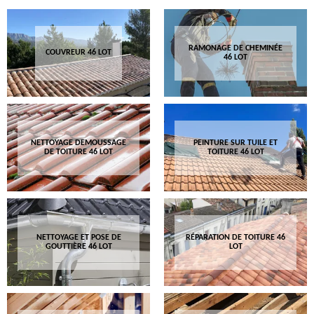
RAMONAGE DE CHEMINÉE
COUVREUR 46 LOT
46 LOT
NETTOYAGE DEMOUSSAGE
PEINTURE SUR TUILE ET
DE TOITURE 46 LOT
TOITURE 46 LOT
NETTOYAGE ET POSE DE
RÉPARATION DE TOITURE 46
GOUTTIÈRE 46 LOT
LOT