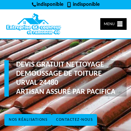
indisponible
indisponible
MENU
DEVIS GRATUIT NETTOYAGE
DEMOUSSAGE DE TOITURE
URVAL 24480
ARTISAN ASSURÉ PAR PACIFICA
NOS RÉALISATIONS
CONTACTEZ-NOUS