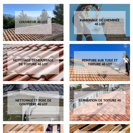
RAMONAGE DE CHEMINÉE
COUVREUR 46 LOT
46 LOT
NETTOYAGE DEMOUSSAGE
PEINTURE SUR TUILE ET
DE TOITURE 46 LOT
TOITURE 46 LOT
NETTOYAGE ET POSE DE
RÉPARATION DE TOITURE 46
GOUTTIÈRE 46 LOT
LOT