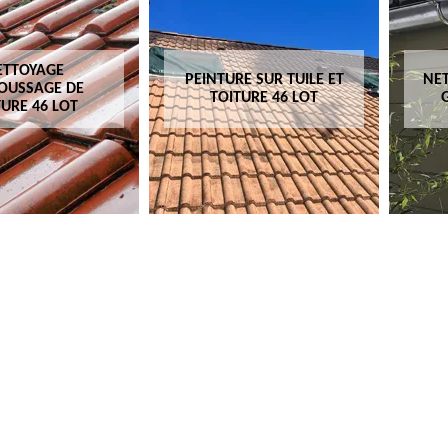
ETTOYAGE
PEINTURE SUR TUILE ET
NET
OUSSAGE DE
TOITURE 46 LOT
TURE 46 LOT