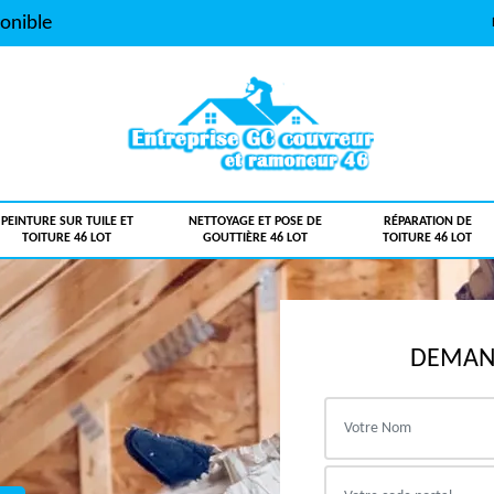
onible
PEINTURE SUR TUILE ET
NETTOYAGE ET POSE DE
RÉPARATION DE
TOITURE 46 LOT
GOUTTIÈRE 46 LOT
TOITURE 46 LOT
DEMAND