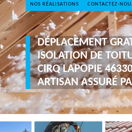
NOS RÉALISATIONS
CONTACTEZ-NOU
DÉPLACEMENT GRA
ISOLATION DE TOIT
CIRQ LAPOPIE 4633
ARTISAN ASSURÉ PA