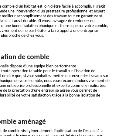
de comble d’un habitat est loin d’être facile à accomplir. Il s’agit
nde une intervention d’un prestataire professionnel et expert
le meilleur accomplissement des travaux tout en garantissant
fiable et aussi durable. Si vous envisagez de renforcer ou
tion d’une bonne isolation phonique et thermique sur votre comble,
ivement de ne pas hésiter à faire appel à une entreprise
e plus proche de chez vous.
lation de comble
nnelle dispose d’une équipe bien performante
oute opération faisable pour le travail sur l’isolation de
 de dire que, si vous souhaitez mettre en œuvre des travaux sur
 phonique de votre comble, nous vous recommandons vivement de
une entreprise professionnelle et experte comme le réalisateur
lité de la prestation d’une entreprise agrée vous permet de
 durabilité de votre satisfaction grâce à la bonne isolation de
comble aménagé
 de comble vise généralement l’optimisation de l’espace à la
gmenter le niveau de confort chez soi. Mais cela ne veut pas