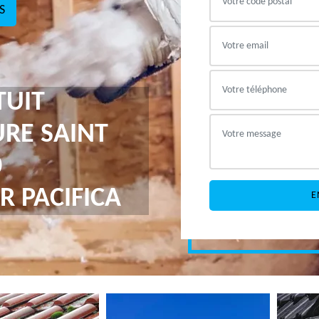
S
TUIT
URE SAINT
0
R PACIFICA