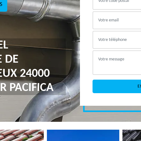
S
EL
E DE
EUX 24000
R PACIFICA