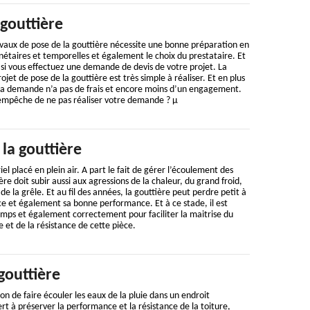
gouttière
vaux de pose de la gouttière nécessite une bonne préparation en
étaires et temporelles et également le choix du prestataire. Et
 si vous effectuez une demande de devis de votre projet. La
et de pose de la gouttière est très simple à réaliser. Et en plus
e la demande n’a pas de frais et encore moins d’un engagement.
s empêche de ne pas réaliser votre demande ? µ
la gouttière
el placé en plein air. A part le fait de gérer l’écoulement des
ière doit subir aussi aux agressions de la chaleur, du grand froid,
e la grêle. Et au fil des années, la gouttière peut perdre petit à
nce et également sa bonne performance. Et à ce stade, il est
temps et également correctement pour faciliter la maitrise du
et de la résistance de cette pièce.
gouttière
on de faire écouler les eaux de la pluie dans un endroit
rt à préserver la performance et la résistance de la toiture,