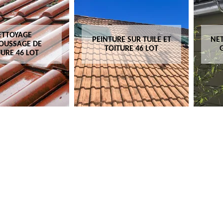
ETTOYAGE
PEINTURE SUR TUILE ET
NET
OUSSAGE DE
TOITURE 46 LOT
TURE 46 LOT