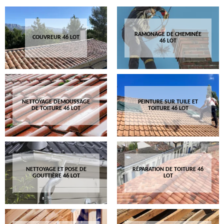
RAMONAGE DE CHEMINÉE
COUVREUR 46 LOT
46 LOT
NETTOYAGE DEMOUSSAGE
PEINTURE SUR TUILE ET
DE TOITURE 46 LOT
TOITURE 46 LOT
NETTOYAGE ET POSE DE
RÉPARATION DE TOITURE 46
GOUTTIÈRE 46 LOT
LOT