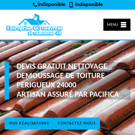
indisponible
indisponible
MENU
DEVIS GRATUIT NETTOYAGE
DEMOUSSAGE DE TOITURE
PERIGUEUX 24000
ARTISAN ASSURÉ PAR PACIFICA
NOS RÉALISATIONS
CONTACTEZ-NOUS