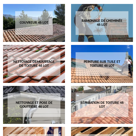
RAMONAGE DE CHEMINÉE
COUVREUR 46 LOT
46 LOT
NETTOYAGE DEMOUSSAGE
PEINTURE SUR TUILE ET
DE TOITURE 46 LOT
TOITURE 46 LOT
NETTOYAGE ET POSE DE
RÉPARATION DE TOITURE 46
GOUTTIÈRE 46 LOT
LOT