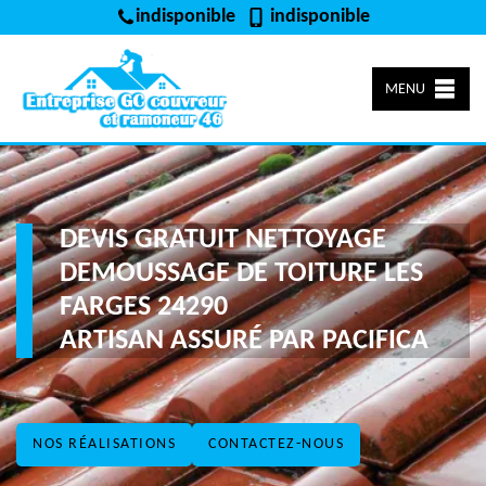
indisponible
indisponible
MENU
DEVIS GRATUIT NETTOYAGE
DEMOUSSAGE DE TOITURE LES
FARGES 24290
ARTISAN ASSURÉ PAR PACIFICA
NOS RÉALISATIONS
CONTACTEZ-NOUS