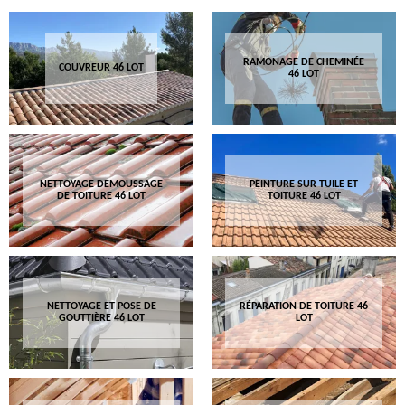
RAMONAGE DE CHEMINÉE
COUVREUR 46 LOT
46 LOT
NETTOYAGE DEMOUSSAGE
PEINTURE SUR TUILE ET
DE TOITURE 46 LOT
TOITURE 46 LOT
NETTOYAGE ET POSE DE
RÉPARATION DE TOITURE 46
GOUTTIÈRE 46 LOT
LOT