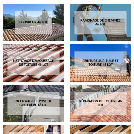
RAMONAGE DE CHEMINÉE
COUVREUR 46 LOT
46 LOT
NETTOYAGE DEMOUSSAGE
PEINTURE SUR TUILE ET
DE TOITURE 46 LOT
TOITURE 46 LOT
NETTOYAGE ET POSE DE
RÉPARATION DE TOITURE 46
GOUTTIÈRE 46 LOT
LOT