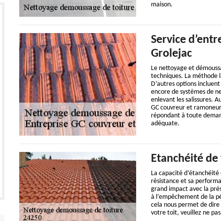
maison.
Service d’entr
Grolejac
Le nettoyage et démoussag
techniques. La méthode la
D’autres options incluent 
encore de systèmes de net
enlevant les salissures. A
GC couvreur et ramoneur 
répondant à toute demande
adéquate.
Etanchéité de 
La capacité d’étanchéité d
résistance et sa performa
grand impact avec la prés
à l’empêchement de la pén
cela nous permet de dire 
votre toit, veuillez ne pa