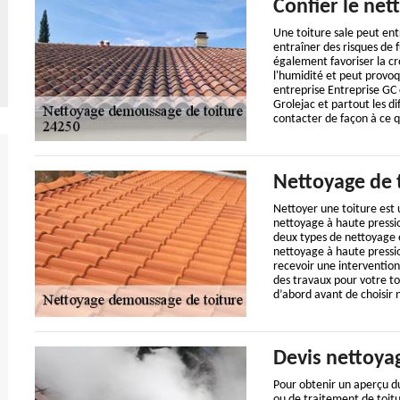
Confier le net
Une toiture sale peut en
entraîner des risques de f
également favoriser la cr
l'humidité et peut provoq
entreprise Entreprise GC
Grolejac et partout les d
contacter de façon à ce q
Nettoyage de 
Nettoyer une toiture est
nettoyage à haute pressio
deux types de nettoyage e
nettoyage à haute pression
recevoir une intervention
des travaux pour votre to
d’abord avant de choisir 
Devis nettoya
Pour obtenir un aperçu du
ou de traitement de toit