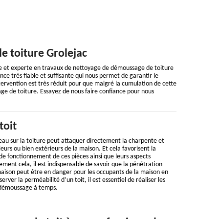
e toiture Grolejac
le et experte en travaux de nettoyage de démoussage de toiture
ce très fiable et suffisante qui nous permet de garantir le
tervention est très réduit pour que malgré la cumulation de cette
age de toiture. Essayez de nous faire confiance pour nous
toit
 d’eau sur la toiture peut attaquer directement la charpente et
eurs ou bien extérieurs de la maison. Et cela favorisent la
de fonctionnement de ces pièces ainsi que leurs aspects
ement cela, il est indispensable de savoir que la pénétration
 maison peut être en danger pour les occupants de la maison en
rver la perméabilité d’un toit, il est essentiel de réaliser les
 démoussage à temps.