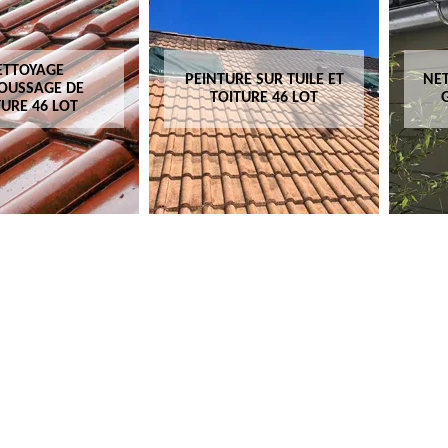
ETTOYAGE
PEINTURE SUR TUILE ET
NET
OUSSAGE DE
TOITURE 46 LOT
TURE 46 LOT