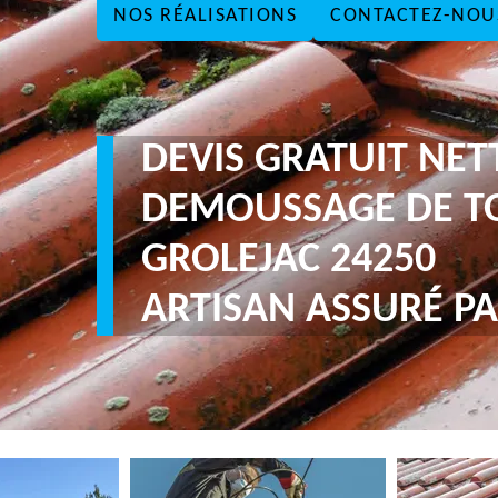
NOS RÉALISATIONS
CONTACTEZ-NOU
DEVIS GRATUIT NE
DEMOUSSAGE DE T
GROLEJAC 24250
ARTISAN ASSURÉ PA