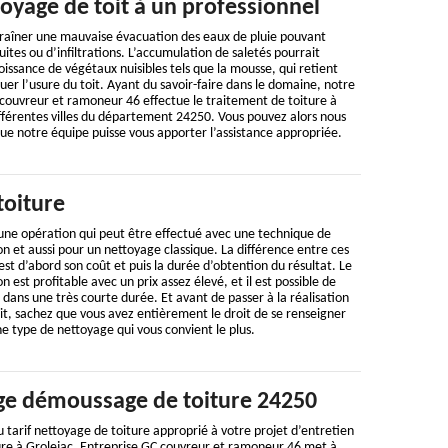
toyage de toit à un professionnel
traîner une mauvaise évacuation des eaux de pluie pouvant
uites ou d’infiltrations. L’accumulation de saletés pourrait
oissance de végétaux nuisibles tels que la mousse, qui retient
uer l’usure du toit. Ayant du savoir-faire dans le domaine, notre
 couvreur et ramoneur 46 effectue le traitement de toiture à
ifférentes villes du département 24250. Vous pouvez alors nous
ue notre équipe puisse vous apporter l’assistance appropriée.
toiture
 une opération qui peut être effectué avec une technique de
n et aussi pour un nettoyage classique. La différence entre ces
st d’abord son coût et puis la durée d’obtention du résultat. Le
 est profitable avec un prix assez élevé, et il est possible de
 dans une très courte durée. Et avant de passer à la réalisation
it, sachez que vous avez entièrement le droit de se renseigner
ne type de nettoyage qui vous convient le plus.
ge démoussage de toiture 24250
 tarif nettoyage de toiture approprié à votre projet d’entretien
ure à Grolejac, Entreprise GC couvreur et ramoneur 46 met à