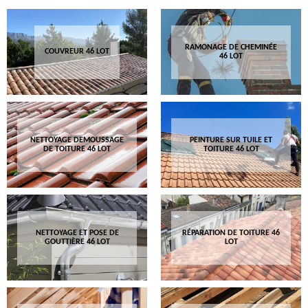
RAMONAGE DE CHEMINÉE
COUVREUR 46 LOT
46 LOT
NETTOYAGE DEMOUSSAGE
PEINTURE SUR TUILE ET
DE TOITURE 46 LOT
TOITURE 46 LOT
NETTOYAGE ET POSE DE
RÉPARATION DE TOITURE 46
GOUTTIÈRE 46 LOT
LOT