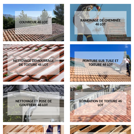
RAMONAGE DE CHEMINÉE
COUVREUR 46 LOT
46 LOT
NETTOYAGE DEMOUSSAGE
PEINTURE SUR TUILE ET
DE TOITURE 46 LOT
TOITURE 46 LOT
NETTOYAGE ET POSE DE
RÉPARATION DE TOITURE 46
GOUTTIÈRE 46 LOT
LOT