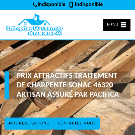
indisponible
indisponible
MENU
PRIX ATTRACTIFS TRAITEMENT
DE CHARPENTE SONAC 46320
ARTISAN ASSURÉ PAR PACIFICA
NOS RÉALISATIONS
CONTACTEZ-NOUS