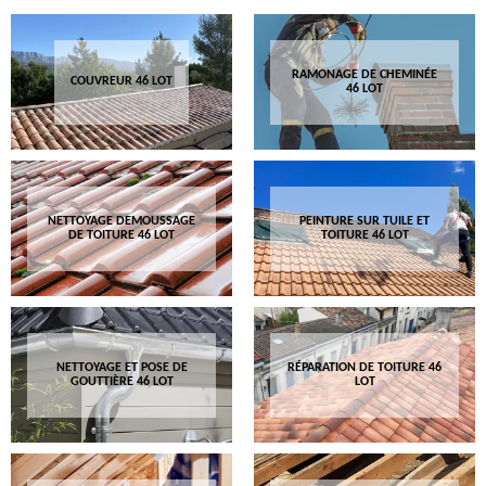
RAMONAGE DE CHEMINÉE
COUVREUR 46 LOT
46 LOT
NETTOYAGE DEMOUSSAGE
PEINTURE SUR TUILE ET
DE TOITURE 46 LOT
TOITURE 46 LOT
NETTOYAGE ET POSE DE
RÉPARATION DE TOITURE 46
GOUTTIÈRE 46 LOT
LOT