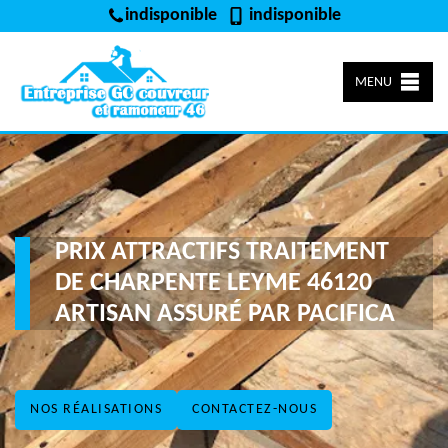
indisponible
indisponible
MENU
PRIX ATTRACTIFS TRAITEMENT
DE CHARPENTE LEYME 46120
ARTISAN ASSURÉ PAR PACIFICA
NOS RÉALISATIONS
CONTACTEZ-NOUS