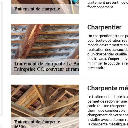
traitement préventif de 
fonctionnement.
Charpentier
Un charpentier est une p
pour toute opération réali
monde devrait mettre en 
réalisation des travaux 
d’un charpentier qualifié 
des travaux. Coopérer av
minimiser le coût de la r
prestataire.
Charpente mét
Le traitement adapté à un
permet de redonner une bo
canicule. Une charpente m
thermique considérable, n
changement de votre char
installer avec un temps r
la charpente métallique e