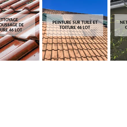
ETTOYAGE
PEINTURE SUR TUILE ET
NET
OUSSAGE DE
TOITURE 46 LOT
TURE 46 LOT