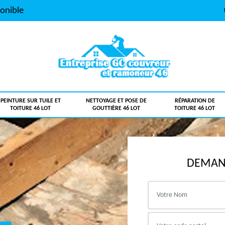
onible
PEINTURE SUR TUILE ET
NETTOYAGE ET POSE DE
RÉPARATION DE
TOITURE 46 LOT
GOUTTIÈRE 46 LOT
TOITURE 46 LOT
DEMAND