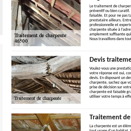
Le traitement de charpent
préventif ou bien curati
faisable. Et pour ne pas
prestataire ailleurs. Ent
professionnelle et expert
charpente située à l’adr
amplement suffisante qui
Nous travaillons dans tout
Devis traitem
Voulez-vous une prestatio
votre réponse est oui, c
devis. En disposant un dev
charpente, sachez que vo
prise de décision sur vot
charpente est faisable gr
utiliser votre temps à ef
Traitement de
La charpente est un élém
tout usage d’un habitat.