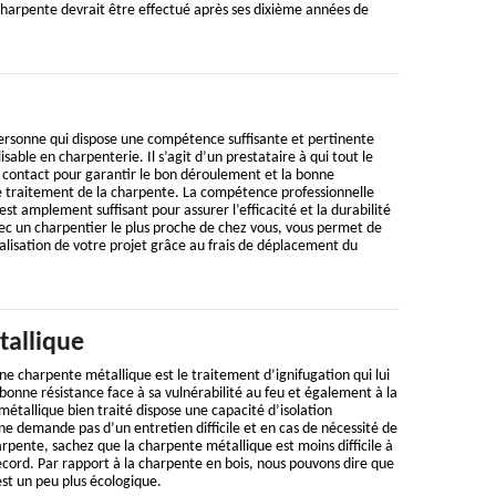
charpente devrait être effectué après ses dixième années de
ersonne qui dispose une compétence suffisante et pertinente
sable en charpenterie. Il s’agit d’un prestataire à qui tout le
contact pour garantir le bon déroulement et la bonne
de traitement de la charpente. La compétence professionnelle
est amplement suffisant pour assurer l’efficacité et la durabilité
ec un charpentier le plus proche de chez vous, vous permet de
éalisation de votre projet grâce au frais de déplacement du
allique
e charpente métallique est le traitement d’ignifugation qui lui
nne résistance face à sa vulnérabilité au feu et également à la
étallique bien traité dispose une capacité d’isolation
e demande pas d’un entretien difficile et en cas de nécessité de
pente, sachez que la charpente métallique est moins difficile à
ecord. Par rapport à la charpente en bois, nous pouvons dire que
st un peu plus écologique.