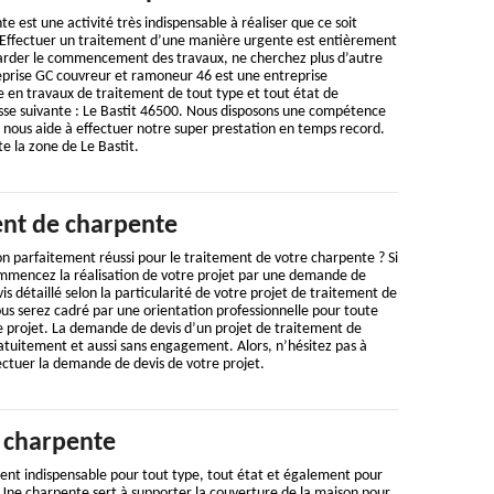
e est une activité très indispensable à réaliser que ce soit
f. Effectuer un traitement d’une manière urgente est entièrement
 tarder le commencement des travaux, ne cherchez plus d’autre
reprise GC couvreur et ramoneur 46 est une entreprise
e en travaux de traitement de tout type et tout état de
esse suivante : Le Bastit 46500. Nous disposons une compétence
 nous aide à effectuer notre super prestation en temps record.
e la zone de Le Bastit.
ent de charpente
n parfaitement réussi pour le traitement de votre charpente ? Si
ommencez la réalisation de votre projet par une demande de
is détaillé selon la particularité de votre projet de traitement de
us serez cadré par une orientation professionnelle pour toute
re projet. La demande de devis d’un projet de traitement de
atuitement et aussi sans engagement. Alors, n’hésitez pas à
fectuer la demande de devis de votre projet.
 charpente
ent indispensable pour tout type, tout état et également pour
 Une charpente sert à supporter la couverture de la maison pour