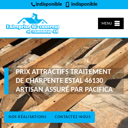
indisponible
indisponible
MENU
PRIX ATTRACTIFS TRAITEMENT
DE CHARPENTE ESTAL 46130
ARTISAN ASSURÉ PAR PACIFICA
NOS RÉALISATIONS
CONTACTEZ-NOUS