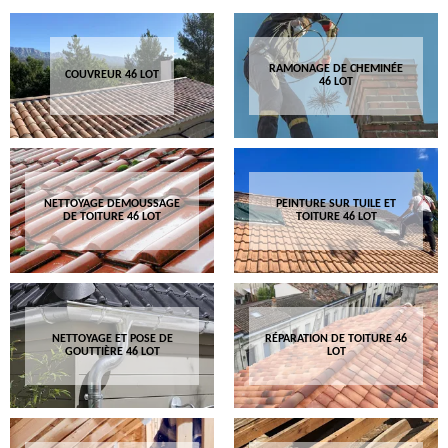
RAMONAGE DE CHEMINÉE
COUVREUR 46 LOT
46 LOT
NETTOYAGE DEMOUSSAGE
PEINTURE SUR TUILE ET
DE TOITURE 46 LOT
TOITURE 46 LOT
NETTOYAGE ET POSE DE
RÉPARATION DE TOITURE 46
GOUTTIÈRE 46 LOT
LOT