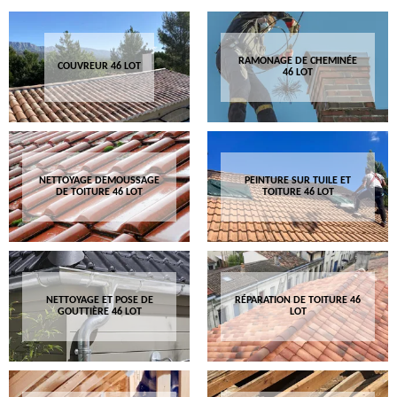
RAMONAGE DE CHEMINÉE
COUVREUR 46 LOT
46 LOT
NETTOYAGE DEMOUSSAGE
PEINTURE SUR TUILE ET
DE TOITURE 46 LOT
TOITURE 46 LOT
NETTOYAGE ET POSE DE
RÉPARATION DE TOITURE 46
GOUTTIÈRE 46 LOT
LOT