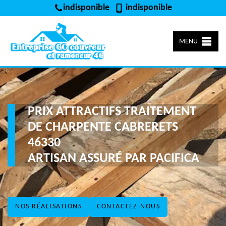
indisponible
indisponible
MENU
PRIX ATTRACTIFS TRAITEMENT
DE CHARPENTE CABRERETS
46330
ARTISAN ASSURÉ PAR PACIFICA
NOS RÉALISATIONS
CONTACTEZ-NOUS