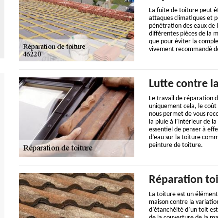
La fuite de toiture peut ê
attaques climatiques et p
pénétration des eaux de l
différentes pièces de la 
que pour éviter la complex
vivement recommandé de n
Lutte contre l
Le travail de réparation d
uniquement cela, le coût 
nous permet de vous reco
la pluie à l’intérieur de l
essentiel de penser à effe
d’eau sur la toiture com
peinture de toiture.
Réparation to
La toiture est un élément 
maison contre la variatio
d’étanchéité d’un toit es
de la couverture de la ma