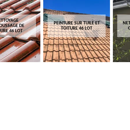
ETTOYAGE
PEINTURE SUR TUILE ET
NET
OUSSAGE DE
TOITURE 46 LOT
TURE 46 LOT