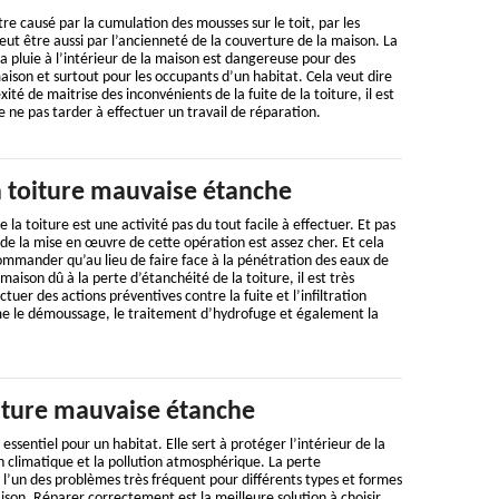
tre causé par la cumulation des mousses sur le toit, par les
eut être aussi par l’ancienneté de la couverture de la maison. La
a pluie à l’intérieur de la maison est dangereuse pour des
maison et surtout pour les occupants d’un habitat. Cela veut dire
ité de maitrise des inconvénients de la fuite de la toiture, il est
e pas tarder à effectuer un travail de réparation.
a toiture mauvaise étanche
e la toiture est une activité pas du tout facile à effectuer. Et pas
de la mise en œuvre de cette opération est assez cher. Et cela
mmander qu’au lieu de faire face à la pénétration des eaux de
a maison dû à la perte d’étanchéité de la toiture, il est très
ctuer des actions préventives contre la fuite et l’infiltration
me le démoussage, le traitement d’hydrofuge et également la
iture mauvaise étanche
essentiel pour un habitat. Elle sert à protéger l’intérieur de la
n climatique et la pollution atmosphérique. La perte
t l’un des problèmes très fréquent pour différents types et formes
ison. Réparer correctement est la meilleure solution à choisir