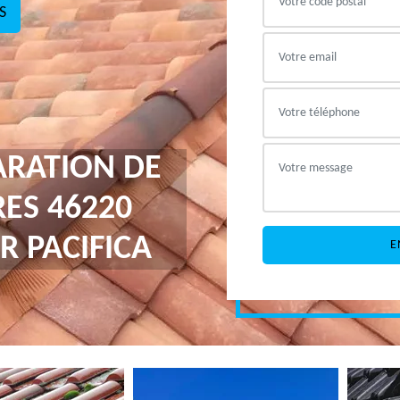
S
ARATION DE
ES 46220
R PACIFICA