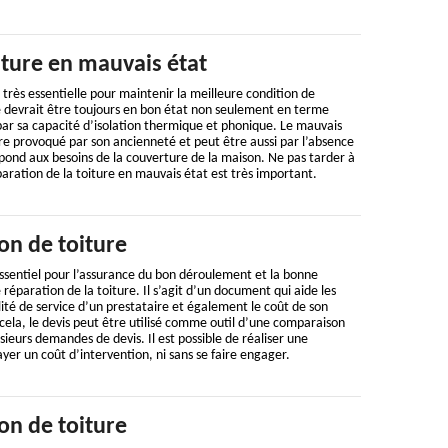
iture en mauvais état
 très essentielle pour maintenir la meilleure condition de
lle devrait être toujours en bon état non seulement en terme
par sa capacité d’isolation thermique et phonique. Le mauvais
tre provoqué par son ancienneté et peut être aussi par l’absence
pond aux besoins de la couverture de la maison. Ne pas tarder à
aration de la toiture en mauvais état est très important.
on de toiture
ssentiel pour l’assurance du bon déroulement et la bonne
e réparation de la toiture. Il s’agit d’un document qui aide les
lité de service d’un prestataire et également le coût de son
 cela, le devis peut être utilisé comme outil d’une comparaison
lusieurs demandes de devis. Il est possible de réaliser une
er un coût d’intervention, ni sans se faire engager.
on de toiture