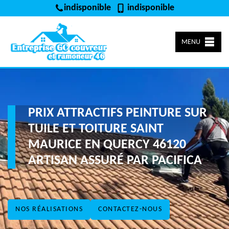
indisponible
indisponible
MENU
PRIX ATTRACTIFS PEINTURE SUR
TUILE ET TOITURE SAINT
MAURICE EN QUERCY 46120
ARTISAN ASSURÉ PAR PACIFICA
NOS RÉALISATIONS
CONTACTEZ-NOUS