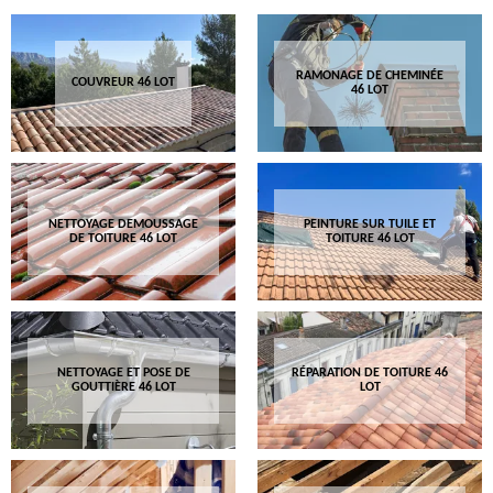
RAMONAGE DE CHEMINÉE
COUVREUR 46 LOT
46 LOT
NETTOYAGE DEMOUSSAGE
PEINTURE SUR TUILE ET
DE TOITURE 46 LOT
TOITURE 46 LOT
NETTOYAGE ET POSE DE
RÉPARATION DE TOITURE 46
GOUTTIÈRE 46 LOT
LOT