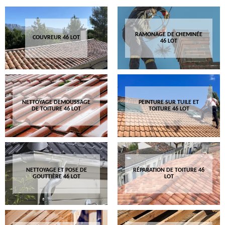
RAMONAGE DE CHEMINÉE
COUVREUR 46 LOT
46 LOT
NETTOYAGE DEMOUSSAGE
PEINTURE SUR TUILE ET
DE TOITURE 46 LOT
TOITURE 46 LOT
NETTOYAGE ET POSE DE
RÉPARATION DE TOITURE 46
GOUTTIÈRE 46 LOT
LOT