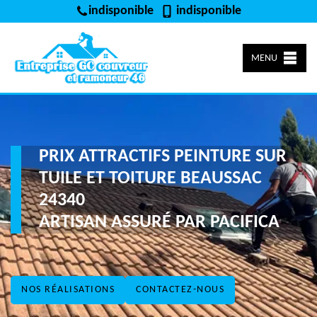
indisponible
indisponible
MENU
PRIX ATTRACTIFS PEINTURE SUR
TUILE ET TOITURE BEAUSSAC
24340
ARTISAN ASSURÉ PAR PACIFICA
NOS RÉALISATIONS
CONTACTEZ-NOUS