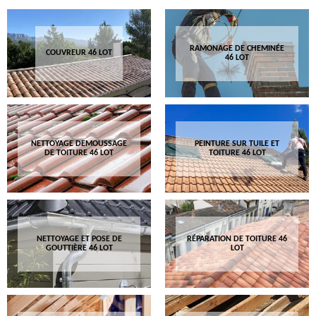
RAMONAGE DE CHEMINÉE
COUVREUR 46 LOT
46 LOT
NETTOYAGE DEMOUSSAGE
PEINTURE SUR TUILE ET
DE TOITURE 46 LOT
TOITURE 46 LOT
NETTOYAGE ET POSE DE
RÉPARATION DE TOITURE 46
GOUTTIÈRE 46 LOT
LOT