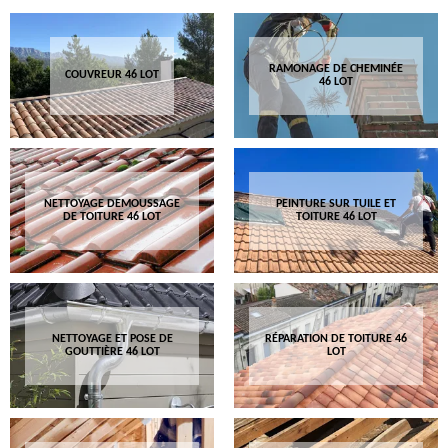
RAMONAGE DE CHEMINÉE
COUVREUR 46 LOT
46 LOT
NETTOYAGE DEMOUSSAGE
PEINTURE SUR TUILE ET
DE TOITURE 46 LOT
TOITURE 46 LOT
NETTOYAGE ET POSE DE
RÉPARATION DE TOITURE 46
GOUTTIÈRE 46 LOT
LOT