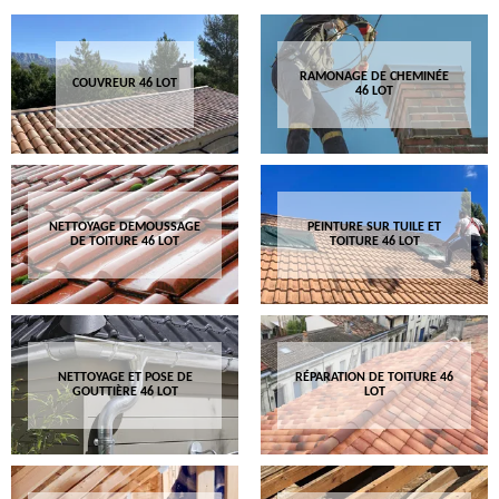
RAMONAGE DE CHEMINÉE
COUVREUR 46 LOT
46 LOT
NETTOYAGE DEMOUSSAGE
PEINTURE SUR TUILE ET
DE TOITURE 46 LOT
TOITURE 46 LOT
NETTOYAGE ET POSE DE
RÉPARATION DE TOITURE 46
GOUTTIÈRE 46 LOT
LOT