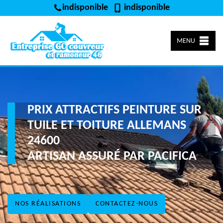
indisponible
indisponible
MENU
PRIX ATTRACTIFS PEINTURE SUR
TUILE ET TOITURE ALLEMANS
24600
ARTISAN ASSURÉ PAR PACIFICA
NOS RÉALISATIONS
CONTACTEZ-NOUS