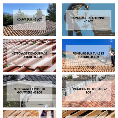
RAMONAGE DE CHEMINÉE
COUVREUR 46 LOT
46 LOT
NETTOYAGE DEMOUSSAGE
PEINTURE SUR TUILE ET
DE TOITURE 46 LOT
TOITURE 46 LOT
NETTOYAGE ET POSE DE
RÉPARATION DE TOITURE 46
GOUTTIÈRE 46 LOT
LOT