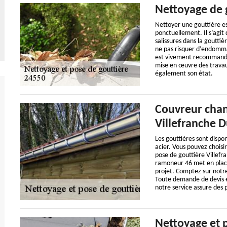
Nettoyage de 
Nettoyer une gouttière es
ponctuellement. Il s’agit
salissures dans la goutti
ne pas risquer d’endommag
est vivement recommandé 
mise en œuvre des travaux
également son état.
Couvreur chan
Villefranche D
Les gouttières sont dispon
acier. Vous pouvez choisir
pose de gouttière Villefr
ramoneur 46 met en plac
projet. Comptez sur notre
Toute demande de devis es
notre service assure des p
Nettoyage et 