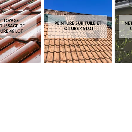
ETTOYAGE
PEINTURE SUR TUILE ET
NET
OUSSAGE DE
TOITURE 46 LOT
TURE 46 LOT