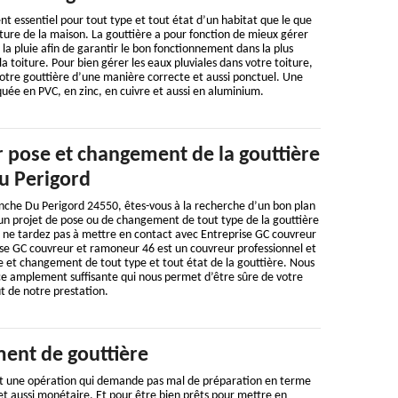
nt essentiel pour tout type et tout état d’un habitat que le que
rture de la maison. La gouttière a pour fonction de mieux gérer
la pluie afin de garantir le bon fonctionnement dans la plus
a toiture. Pour bien gérer les eaux pluviales dans votre toiture,
votre gouttière d’une manière correcte et aussi ponctuel. Une
quée en PVC, en zinc, en cuivre et aussi en aluminium.
 pose et changement de la gouttière
u Perigord
anche Du Perigord 24550, êtes-vous à la recherche d’un bon plan
un projet de pose ou de changement de tout type de la gouttière
i, ne tardez pas à mettre en contact avec Entreprise GC couvreur
se GC couvreur et ramoneur 46 est un couvreur professionnel et
e et changement de tout type et tout état de la gouttière. Nous
 amplement suffisante qui nous permet d’être sûre de votre
ût de notre prestation.
ent de gouttière
t une opération qui demande pas mal de préparation en terme
t aussi monétaire. Et pour être bien prêts pour mettre en