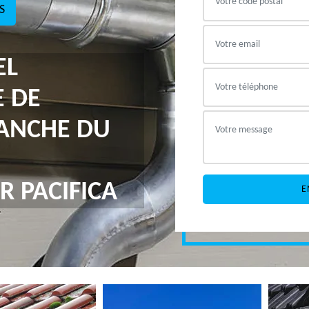
S
EL
E DE
RANCHE DU
R PACIFICA