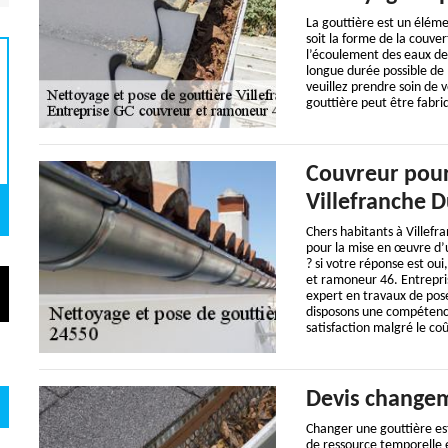
La gouttière est un éléme
soit la forme de la couve
l’écoulement des eaux de 
longue durée possible de l
veuillez prendre soin de 
gouttière peut être fabri
Couvreur pour
Villefranche D
Chers habitants à Villefr
pour la mise en œuvre d’
? si votre réponse est ou
et ramoneur 46. Entrepri
expert en travaux de pos
disposons une compétence
satisfaction malgré le co
Devis changem
Changer une gouttière es
de ressource temporelle e