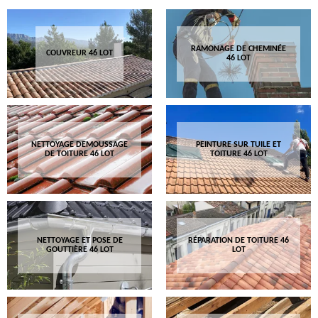
RAMONAGE DE CHEMINÉE
COUVREUR 46 LOT
46 LOT
NETTOYAGE DEMOUSSAGE
PEINTURE SUR TUILE ET
DE TOITURE 46 LOT
TOITURE 46 LOT
NETTOYAGE ET POSE DE
RÉPARATION DE TOITURE 46
GOUTTIÈRE 46 LOT
LOT