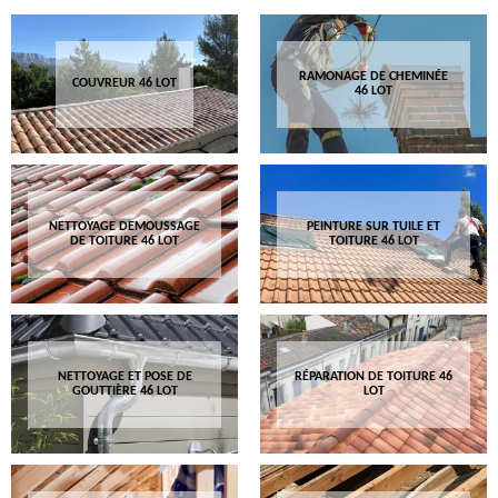
RAMONAGE DE CHEMINÉE
COUVREUR 46 LOT
46 LOT
NETTOYAGE DEMOUSSAGE
PEINTURE SUR TUILE ET
DE TOITURE 46 LOT
TOITURE 46 LOT
NETTOYAGE ET POSE DE
RÉPARATION DE TOITURE 46
GOUTTIÈRE 46 LOT
LOT