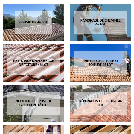
RAMONAGE DE CHEMINÉE
COUVREUR 46 LOT
46 LOT
NETTOYAGE DEMOUSSAGE
PEINTURE SUR TUILE ET
DE TOITURE 46 LOT
TOITURE 46 LOT
NETTOYAGE ET POSE DE
RÉPARATION DE TOITURE 46
GOUTTIÈRE 46 LOT
LOT