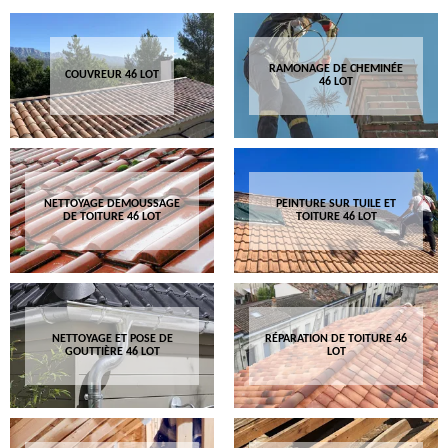
RAMONAGE DE CHEMINÉE
COUVREUR 46 LOT
46 LOT
NETTOYAGE DEMOUSSAGE
PEINTURE SUR TUILE ET
DE TOITURE 46 LOT
TOITURE 46 LOT
NETTOYAGE ET POSE DE
RÉPARATION DE TOITURE 46
GOUTTIÈRE 46 LOT
LOT