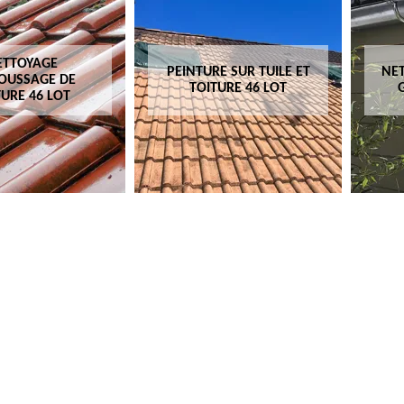
ETTOYAGE
PEINTURE SUR TUILE ET
NET
OUSSAGE DE
TOITURE 46 LOT
TURE 46 LOT