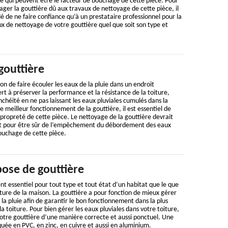
ère qui peuvent être le facteur de bouchage de cette pièce. Pour
er la gouttière dû aux travaux de nettoyage de cette pièce, il
de ne faire confiance qu’à un prestataire professionnel pour la
 de nettoyage de votre gouttière quel que soit son type et
gouttière
on de faire écouler les eaux de la pluie dans un endroit
rt à préserver la performance et la résistance de la toiture,
chéité en ne pas laissant les eaux pluviales cumulés dans la
le meilleur fonctionnement de la gouttière, il est essentiel de
a propreté de cette pièce. Le nettoyage de la gouttière devrait
nt pour être sûr de l’empêchement du débordement des eaux
ouchage de cette pièce.
pose de gouttière
nt essentiel pour tout type et tout état d’un habitat que le que
rture de la maison. La gouttière a pour fonction de mieux gérer
la pluie afin de garantir le bon fonctionnement dans la plus
a toiture. Pour bien gérer les eaux pluviales dans votre toiture,
votre gouttière d’une manière correcte et aussi ponctuel. Une
quée en PVC, en zinc, en cuivre et aussi en aluminium.