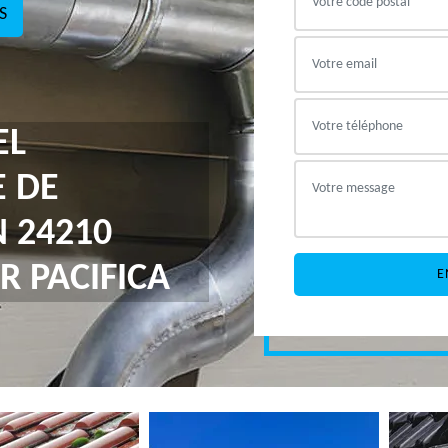
S
EL
E DE
 24210
R PACIFICA