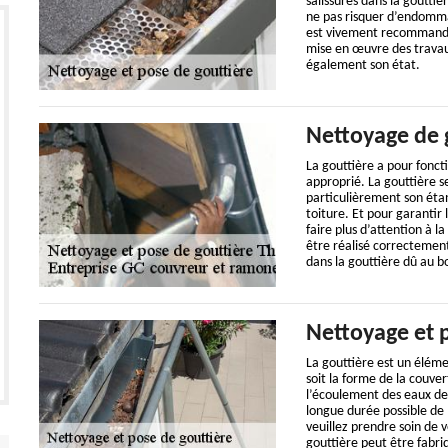
salissures dans la goutti
ne pas risquer d’endommag
est vivement recommandé 
mise en œuvre des travaux
également son état.
Nettoyage de 
La gouttière a pour foncti
approprié. La gouttière se
particulièrement son étan
toiture. Et pour garantir 
faire plus d’attention à l
être réalisé correcteme
dans la gouttière dû au b
Nettoyage et 
La gouttière est un éléme
soit la forme de la couve
l’écoulement des eaux de 
longue durée possible de l
veuillez prendre soin de 
gouttière peut être fabri