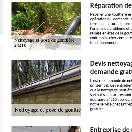
Réparation de 
Réparer une gouttière est 
opération qui demande un
terme de nature de foncti
l’origine du problème et 
remise en état de la goutt
coût moins cher comparer
fonctionnement.
Devis nettoyag
demande grat
Il est recommandé de net
printemps). Ces entretien
que le nettoyage peut êt
surtout si des arbres son
gouttière 24210 appropri
notre service chez Entrep
gratuite.
Entreprise de 