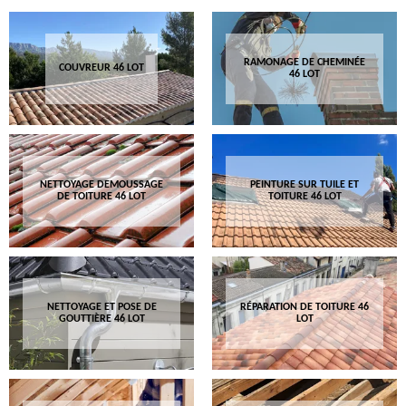
RAMONAGE DE CHEMINÉE
COUVREUR 46 LOT
46 LOT
NETTOYAGE DEMOUSSAGE
PEINTURE SUR TUILE ET
DE TOITURE 46 LOT
TOITURE 46 LOT
NETTOYAGE ET POSE DE
RÉPARATION DE TOITURE 46
GOUTTIÈRE 46 LOT
LOT