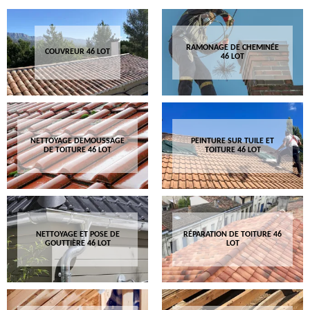
RAMONAGE DE CHEMINÉE
COUVREUR 46 LOT
46 LOT
NETTOYAGE DEMOUSSAGE
PEINTURE SUR TUILE ET
DE TOITURE 46 LOT
TOITURE 46 LOT
NETTOYAGE ET POSE DE
RÉPARATION DE TOITURE 46
GOUTTIÈRE 46 LOT
LOT